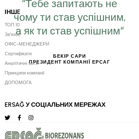
“Тебе запитають не
ІНШE
чому ти став успішним,
ТОП 10
а як ти став успішним“
Зв'язок
ОФІС-МЕНЕДЖЕРИ
Сертифікати
БЕКІР САРИ
ПРЕЗИДЕНТ КОМПАНІЇ ЕРСАГ
Аналітичні звіти
Принципи компанії
ДОПОМОГА
ERSAĞ У СОЦІАЛЬНИХ МЕРЕЖАХ