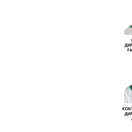
ДИ
F
KONY
ДИ