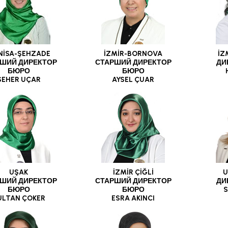
NİSA-ŞEHZADE
İZMİR-BORNOVA
İZ
ШИЙ ДИРЕКТОР
СТАРШИЙ ДИРЕКТОР
ДИ
БЮРО
БЮРО
SEHER UÇAR
AYSEL ÇUAR
UŞAK
İZMİR ÇİĞLİ
U
ШИЙ ДИРЕКТОР
СТАРШИЙ ДИРЕКТОР
ДИ
БЮРО
БЮРО
S
ULTAN ÇOKER
ESRA AKINCI