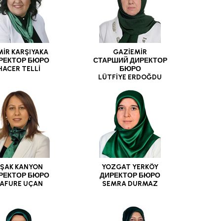
MİR KARŞIYAKA
GAZİEMİR
РЕКТОР БЮРО
СТАРШИЙ ДИРЕКТОР
HACER TELLİ
БЮРО
LÜTFİYE ERDOĞDU
ŞAK KANYON
YOZGAT YERKÖY
РЕКТОР БЮРО
ДИРЕКТОР БЮРО
AFURE UÇAN
SEMRA DURMAZ