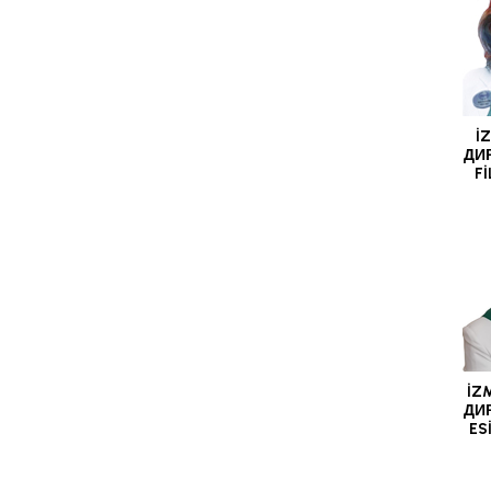
İ
ДИ
F
İZ
ДИ
ES