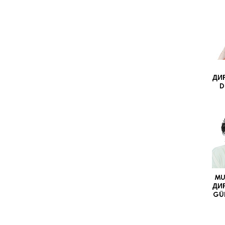
ДИ
D
MU
ДИ
GÜ