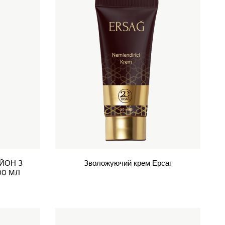
ЙОН З
Зволожуючий крем Ерсаг
00 МЛ