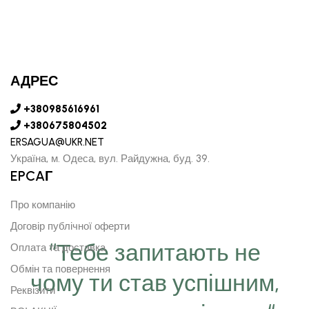
АДРЕС
+380985616961
+380675804502
ERSAGUA@UKR.NET
Україна, м. Одеса, вул. Райдужна, буд. 39.
EPCAГ
Про компанію
Договір публічної оферти
“Тебе запитають не
Оплата та доставка
Обмін та повернення
чому ти став успішним,
Реквізити