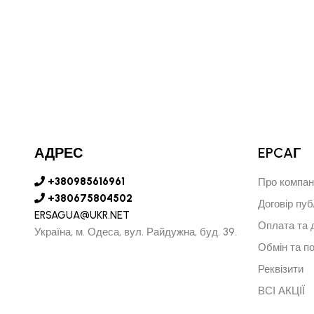
АДРЕС
EPCAГ
+380985616961
Про компан
+380675804502
Договір пуб
ERSAGUA@UKR.NET
Оплата та 
Україна, м. Одеса, вул. Райдужна, буд. 39.
Обмін та п
Реквізити
ВСІ АКЦІЇ