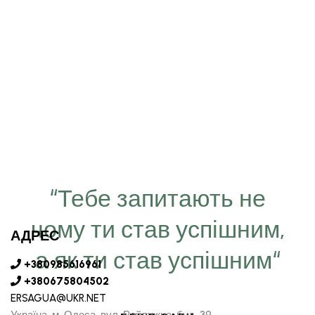
“Тебе запитають не
чому ти став успішним,
АДРЕС
а як ти став успішним“
+380985616961
+380675804502
ERSAGUA@UKR.NET
Україна, м. Одеса, вул. Райдужна, буд. 39.