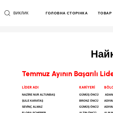
ВИКЛИК
ГОЛОВНА СТОРІНКА
ТОВАР
Найк
Temmuz Ayının Başarılı Lider
LİDER ADI
KARİYERİ
BÖLG
NAZİRE NUR ALTUNBAŞ
GÜMÜŞ ÖNCÜ
ADAN
ŞULE KARATAŞ
BRONZ ÖNCÜ
ADIY
SEVİNÇ ALMAZ
GÜMÜŞ ÖNCÜ
ADIY
FLORA SCHERER
ALTIN ÖNCÜ
ALM 