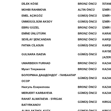
DİLEK KÖSE
BRONZ ÖNCÜ
İSTA
MOHBI RAHIMOVA
ALTIN ÖNCÜ
İZMİR
EMEL AÇIKGÖZ
GÜMÜŞ ÖNCÜ
İZMİR
ÜMMÜGÜLSÜM AKSOY
GÜMÜŞ ÖNCÜ
İZMİR
EBRU GÜZEL
BRONZ ÖNCÜ
İZMİR
EMİNE ÜNLÜTÜRK
BRONZ ÖNCÜ
KARA
SEVİLAY ŞENCANDAN
BRONZ ÖNCÜ
KARŞI
FATMA CİLASUN
GÜMÜŞ ÖNCÜ
KARŞI
KAYSE
GULNARA ISAEVA
GÜMÜŞ ÖNCÜ
(AZER
UMARBEKIV FURHAD
BRONZ ÖNCÜ
KAZAK
Мухит Тлеужанов
BRONZ ÖNCÜ
KAZAK
БОЛОРМАА ДАШДОНДОГ - ГАНБААТАР
GÜMÜŞ ÖNCÜ
KAZAK
ОСОР
Назгуль Есиркепова
BRONZ ÖNCÜ
KAZAK
MERUERT KARBAYEVA
GÜMÜŞ ÖNCÜ
KAZAK
RAHAT ALMATAEVA - SYRGAK
GÜMÜŞ ÖNCÜ
KIRGI
BATYRKANOV
ALINA AKZHOL KYZY
GÜMÜŞ ÖNCÜ
KIRGI