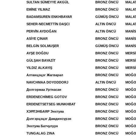
SULTAN SÜMEYYE AKGÜL
BRONZ ÖNCÜ
MALA
EMİNE YILMAZ
BRONZ ÖNCÜ
MALAT
BADAMSUREN ENKHBAYAR
GÜMÜŞ ÖNCÜ
MALA
SEHER-NECMETTİN DAŞCI
ALTIN ÖNCÜ
MALA
PERVİN AYDOĞAN
ALTIN ÖNCÜ
MANİS
ASİYE ÇINAR
BRONZ ÖNCÜ
MANİS
BELGİN SOLMUŞER
GÜMÜŞ ÖNCÜ
MANİ
AYŞE DOĞDU
BRONZ ÖNCÜ
MERS
GÜLŞAH BAYAZİT
BRONZ ÖNCÜ
MERSİ
YILDIZ ALKAYIŞ
BRONZ ÖNCÜ
MERSİ
Алтанцэцэг Жагварал
BRONZ ÖNCÜ
MOĞOL
NAVCHMAA DOYODDORJ
ALTIN ÖNCÜ
MOĞOL
Долгормаа Уртнасан
BRONZ ÖNCÜ
MOĞOL
ERDENECHİMEG GOTOV
BRONZ ÖNCÜ
MOĞOL
ERDENETSETSEG MUNKHBAT
BRONZ ÖNCÜ
MOĞOL
ХЭРЛЭНБАЯР Энхтуяа
BRONZ ÖNCÜ
MOĞOL
Дэлгэрцэцэг Дамдинсүрэн
BRONZ ÖNCÜ
MOĞO
Энхтуяа Батчулуун
BRONZ ÖNCÜ
MOĞO
TUNGALAG ZINA
BRONZ ÖNCÜ
MOĞO