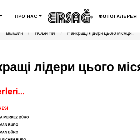
ПРО НАС
ФОТОГАЛЕРЕЯ
магазин
НОВИНИ
Найкращі лідери цього місяця...
ращі лідери цього міся
leri...
ESİ
A MERKEZ BÜRO
AMAN BÜRO
AMAN BÜRO
MUNCHEN BÜRO