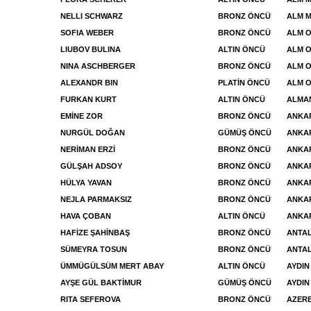
NELLI SCHWARZ
BRONZ ÖNCÜ
ALM 
SOFIA WEBER
BRONZ ÖNCÜ
ALM 
LIUBOV BULINA
ALTIN ÖNCÜ
ALM 
NINA ASCHBERGER
BRONZ ÖNCÜ
ALM 
ALEXANDR BIN
PLATİN ÖNCÜ
ALM 
FURKAN KURT
ALTIN ÖNCÜ
ALMA
EMİNE ZOR
BRONZ ÖNCÜ
ANKA
NURGÜL DOĞAN
GÜMÜŞ ÖNCÜ
ANKA
NERİMAN ERZİ
BRONZ ÖNCÜ
ANKA
GÜLŞAH ADSOY
BRONZ ÖNCÜ
ANKAR
HÜLYA YAVAN
BRONZ ÖNCÜ
ANKA
NEJLA PARMAKSIZ
BRONZ ÖNCÜ
ANKA
HAVA ÇOBAN
ALTIN ÖNCÜ
ANKA
HAFİZE ŞAHİNBAŞ
BRONZ ÖNCÜ
ANTAL
SÜMEYRA TOSUN
BRONZ ÖNCÜ
ANTA
ÜMMÜGÜLSÜM MERT ABAY
ALTIN ÖNCÜ
AYDIN
AYŞE GÜL BAKTİMUR
GÜMÜŞ ÖNCÜ
AYDIN
RITA SEFEROVA
BRONZ ÖNCÜ
AZER