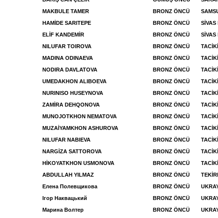
MAKBULE TAMER
BRONZ ÖNCÜ
SAMS
HAMİDE SARITEPE
BRONZ ÖNCÜ
SİVAS
ELİF KANDEMİR
BRONZ ÖNCÜ
SİVAS
NILUFAR TOIROVA
BRONZ ÖNCÜ
TACİK
MADINA ODINAEVA
BRONZ ÖNCÜ
TACİK
NODIRA DAVLATOVA
BRONZ ÖNCÜ
TACİK
UMEDAKHON ALIBOEVA
BRONZ ÖNCÜ
TACİK
NURINISO HUSEYNOVA
BRONZ ÖNCÜ
TACİK
ZAMİRA DEHQONOVA
BRONZ ÖNCÜ
TACİK
MUNOJOTKHON NEMATOVA
BRONZ ÖNCÜ
TACİK
MUZAİYAMKHON ASHUROVA
BRONZ ÖNCÜ
TACİK
NILUFAR NABIEVA
BRONZ ÖNCÜ
TACİK
NARGİZA SATTOROVA
BRONZ ÖNCÜ
TACİK
HİKOYATKHON USMONOVA
BRONZ ÖNCÜ
TACİK
ABDULLAH YILMAZ
BRONZ ÖNCÜ
TEKİ
Елена Полевщикова
BRONZ ÖNCÜ
UKRAY
Ігор Наквацький
BRONZ ÖNCÜ
UKRAY
Марина Волтер
BRONZ ÖNCÜ
UKRAY