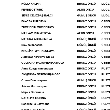
HÜLYA YALPIR
BRONZ ÖNCÜ
MUĞL
PEMBE ÖZTÜRK
ALTIN ÖNCÜ
MUĞL
ŞENİZ CEVİZBAŞ BALCI
GÜMÜŞ ÖNCÜ
MUĞLA
FAYOZA RUZIYEVA
BRONZ ÖNCÜ
ÖZBEK
ZUXRIDDIN MUXIDDINOV
BRONZ ÖNCÜ
ÖZBEK
MARYAM RUZMETOVA
ALTIN ÖNCÜ
ÖZBEK
MAFURA ABDAZIMOVA
GÜMÜŞ ÖNCÜ
ÖZBEK
Шоира Караева
GÜMÜŞ ÖNCÜ
ÖZBEK
KHOSİYATOY RASULOVA
BRONZ ÖNCÜ
ÖZBEK
Латофат Ҳоҷимуродова
BRONZ ÖNCÜ
ÖZBEK
GULNORA MUXAMEDRAXIMOVA
BRONZ ÖNCÜ
ÖZBE
Анна Кондратиковская
BRONZ ÖNCÜ
RUSYA
ЛЮДМИЛА ПЕРЕВОЩИКОВА
BRONZ ÖNCÜ
RUSYA
Ольга Пономарева
GÜMÜŞ ÖNCÜ
RUSYA
Айшат Магомедова
BRONZ ÖNCÜ
RUSYA
Мария Овечкина
BRONZ ÖNCÜ
RUSYA
NATALIYA GUBINA
BRONZ ÖNCÜ
RUSYA
Валентина Цатурова
BRONZ ÖNCÜ
RUSYA
BARIŞ CAN ÇELİK
GÜMÜŞ ÖNCÜ
SAKAR