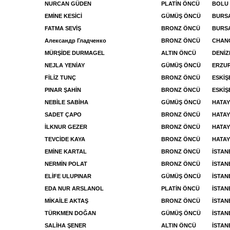
NURCAN GÜDEN
PLATİN ÖNCÜ
BOLU
EMİNE KESİCİ
GÜMÜŞ ÖNCÜ
BURS
FATMA SEVİŞ
BRONZ ÖNCÜ
BURSA
Александр Гладченко
BRONZ ÖNCÜ
CHAN
MÜRŞİDE DURMAGEL
ALTIN ÖNCÜ
DENİZ
NEJLA YENİAY
GÜMÜŞ ÖNCÜ
ERZU
FİLİZ TUNÇ
BRONZ ÖNCÜ
ESKİŞ
PINAR ŞAHİN
BRONZ ÖNCÜ
ESKİŞ
NEBİLE SABİHA
GÜMÜŞ ÖNCÜ
HATA
SADET ÇAPO
BRONZ ÖNCÜ
HATA
İLKNUR GEZER
BRONZ ÖNCÜ
HATAY
TEVCİDE KAYA
BRONZ ÖNCÜ
HATAY
EMİNE KARTAL
BRONZ ÖNCÜ
İSTAN
NERMİN POLAT
BRONZ ÖNCÜ
İSTAN
ELİFE ULUPINAR
GÜMÜŞ ÖNCÜ
İSTAN
EDA NUR ARSLANOL
PLATİN ÖNCÜ
İSTA
MİKAİLE AKTAŞ
BRONZ ÖNCÜ
İSTAN
TÜRKMEN DOĞAN
GÜMÜŞ ÖNCÜ
İSTAN
SALİHA ŞENER
ALTIN ÖNCÜ
İSTAN