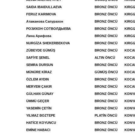
SAIDA IBAIDULLAEVA
BRONZ ÖNCÜ
KIRGI
FERUZ KARIMOVA
BRONZ ÖNCÜ
KIRGI
Атажанова Сапурахон
BRONZ ÖNCÜ
KIRGI
РОЗИХОН СОТВОЛДЫЕВА
BRONZ ÖNCÜ
KIRGI
Лина Арифова
BRONZ ÖNCÜ
KIRGI
NURGİZA SHEKERBEKOVA
BRONZ ÖNCÜ
KIRGI
ZÜBEYDE GÜMÜŞ
BRONZ ÖNCÜ
KOCAE
SAFİYE ŞENEL
ALTIN ÖNCÜ
KOCAE
SEMRA DURSUN
BRONZ ÖNCÜ
KOCA
MÜNÜRE KİRAZ
GÜMÜŞ ÖNCÜ
KOCA
ÖZLEM AYDIN
BRONZ ÖNCÜ
KOCA
MERYEM ÇAKIR
BRONZ ÖNCÜ
KOCA
GÜLHAN GÜNAY
BRONZ ÖNCÜ
KONY
ÜMMÜ GEÇER
BRONZ ÖNCÜ
KONY
YASEMİN ÇETİN
BRONZ ÖNCÜ
KONY
YILMAZ BOZTEPE
PLATİN ÖNCÜ
KONYA
HATİCE KOYUNCU
BRONZ ÖNCÜ
KONYA
EMİNE HABACI
BRONZ ÖNCÜ
KONYA