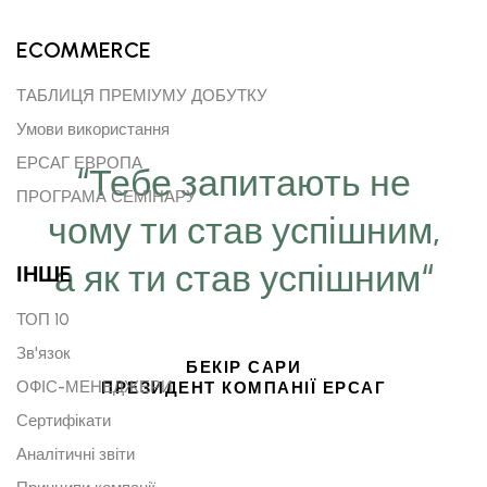
ECOMMERCE
ТАБЛИЦЯ ПРЕМІУМУ ДОБУТКУ
Умови використання
ЕРСАГ ЕВРОПА
“Тебе запитають не
ПРОГРАМА СЕМІНАРУ
чому ти став успішним,
а як ти став успішним“
ІНШE
ТОП 10
Зв'язок
БЕКІР САРИ
ОФІС-МЕНЕДЖЕРИ
ПРЕЗИДЕНТ КОМПАНІЇ ЕРСАГ
Сертифікати
Аналітичні звіти