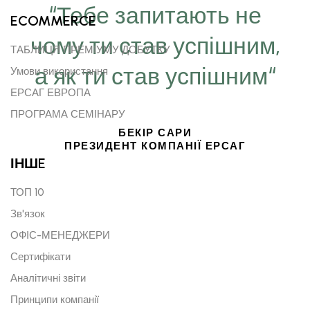
“Тебе запитають не
ECOMMERCE
чому ти став успішним,
ТАБЛИЦЯ ПРЕМІУМУ ДОБУТКУ
а як ти став успішним“
Умови використання
ЕРСАГ ЕВРОПА
ПРОГРАМА СЕМІНАРУ
БЕКІР САРИ
ПРЕЗИДЕНТ КОМПАНІЇ ЕРСАГ
ІНШE
ТОП 10
Зв'язок
ОФІС-МЕНЕДЖЕРИ
Сертифікати
Аналітичні звіти
Принципи компанії