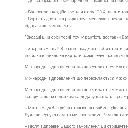
- Для оформлення міжнародного замовлення необх
- Відправлення здійснюється після 100% оплати тов
- Вартість доставки розраховує менеджер, виходячи
відправкою замовлення;
*Вказані ціни орієнтовні, точну вартість доставки
- Зверніть увагу!!! В разі пошкодження або втрати 
посилки впливає на вартість розмитення посилки та
Міжнародні відправлення, що пересилаються між ф
Міжнародні відправлення, що пересилаються між фі
Міжнародні відправлення, що пересилаються між фі
товару, а потім податком на додану вартість в розмі
- Митна служба країни отримання приймає рішення н
буде повернута нам, то ми повертаємо Вам кошти за
- Після відправки Вашого замовлення Ви отримаєте 