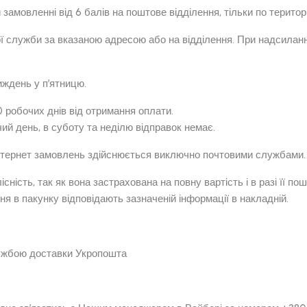
амовленні від 6 балів на поштове відділення, тільки по територі
ї служби за вказаною адресою або на відділення. При надсилан
ждень у п’ятницю.
 робочих днів від отримання оплати.
й день, в суботу та неділю відправок немає.
інтернет замовлень здійснюється виключно почтовими службами.
лісність, так як вона застрахована на повну вартість і в разі її 
ня в пакунку відповідають зазначеній інформації в накладній.
лужбою доставки Укропошта