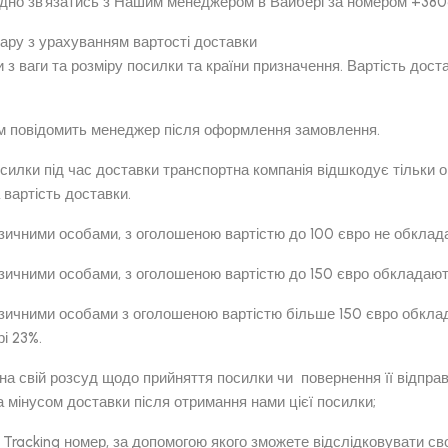
ідно зв’язатись з Нашим менеджером в Вайбері за номером +3
ару з урахуванням вартості доставки
 з ваги та розміру посилки та країни призначення. Вартість до
 Вам повідомить менеджер після оформлення замовлення.
посилки під час доставки транспортна компанія відшкодує тільки 
 вартість доставки.
ізичними особами, з оголошеною вартістю до 100 євро не обкла
зичними особами, з оголошеною вартістю до 150 євро обкладають
зичними особами з оголошеною вартістю більше 150 євро обклад
рі 23%.
а свій розсуд щодо прийняття посилки чи повернення її відправ
 мінусом доставки після отримання нами цієї посилки;
Tracking номер, за допомогою якого зможете відслідковувати св