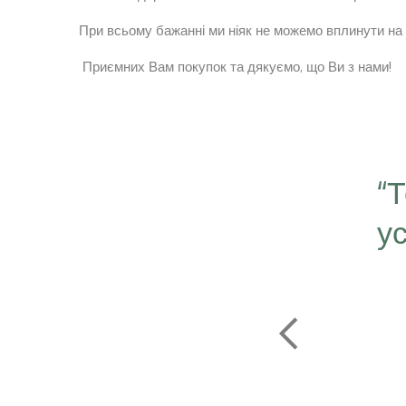
При всьому бажанні ми ніяк не можемо вплинути на 
Приємних Вам покупок та дякуємо, що Ви з нами!
“
у
є серце в далечину та
рушить за ним"
АРСУРЕН БАЯРКГУ
НИЙ ДИРЕКТОР МОНГОЛІЇ