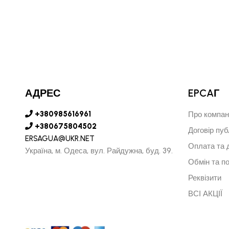
АДРЕС
EPCAГ
+380985616961
Про компан
+380675804502
Договір пуб
ERSAGUA@UKR.NET
Оплата та 
Україна, м. Одеса, вул. Райдужна, буд. 39.
Обмін та п
Реквізити
ВСІ АКЦІЇ