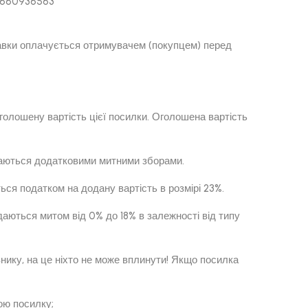
80660936563
ставки оплачується отримувачем (покупцем) перед
оголошену вартість цієї посилки. Оголошена вартість
даються додатковими митними зборами.
ся податком на додану вартість в розмірі 23%.
аються митом від 0% до 18% в залежності від типу
нику, на це ніхто не може вплинути! Якщо посилка
ою посилку;