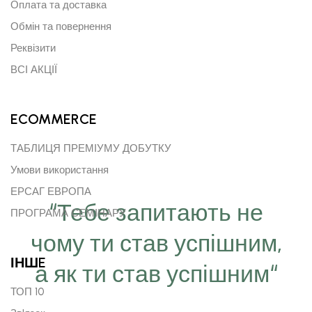
Оплата та доставка
Обмін та повернення
Реквізити
ВСІ АКЦІЇ
ECOMMERCE
ТАБЛИЦЯ ПРЕМІУМУ ДОБУТКУ
Умови використання
ЕРСАГ ЕВРОПА
“Тебе запитають не
ПРОГРАМА СЕМІНАРУ
чому ти став успішним,
ІНШE
а як ти став успішним“
ТОП 10