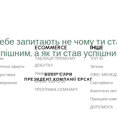
Тебе запитають не чому ти с
ECOMMERCE
ІНШE
спішним, а як ти став успішн
ію
ТАБЛИЦЯ ПРЕМІУМУ
ТОП 10
ДОБУТКУ
лічної оферти
Зв'язок
Умови використання
БЕКІР САРИ
доставка
ОФІС-МЕНЕ
ПРЕЗИДЕНТ КОМПАНІЇ ЕРСАГ
ЕРСАГ ЕВРОПА
овернення
Сертифікати
ПРОГРАМА СЕМІНАРУ
Аналітичні звіт
Принципи комп
ДОПОМОГА