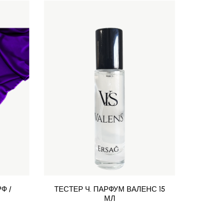
Ф /
ТЕСТЕР Ч. ПАРФУМ ВАЛЕНС 15
АП
МЛ