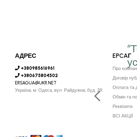
“
АДРЕС
EPCAГ
у
є серце в далечину та
+380985616961
Про компан
рушить за ним"
+380675804502
Договір пуб
ERSAGUA@UKR.NET
Оплата та 
Україна, м. Одеса, вул. Райдужна, буд. 39.
Обмін та п
АРСУРЕН БАЯРКГУ
Реквізити
НИЙ ДИРЕКТОР МОНГОЛІЇ
ВСІ АКЦІЇ