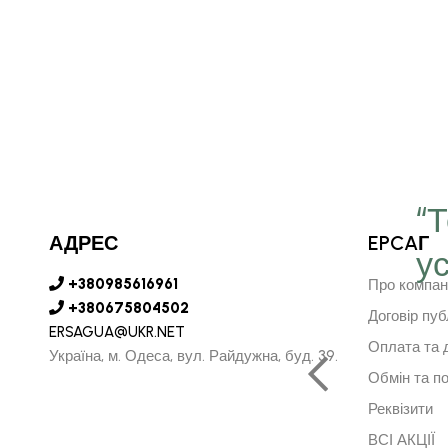
“
АДРЕС
EPCAГ
у
є серце в далечину та
+380985616961
Про компан
рушить за ним"
+380675804502
Договір пуб
ERSAGUA@UKR.NET
Оплата та 
Україна, м. Одеса, вул. Райдужна, буд. 39.
Обмін та п
АРСУРЕН БАЯРКГУ
Реквізити
НИЙ ДИРЕКТОР МОНГОЛІЇ
ВСІ АКЦІЇ