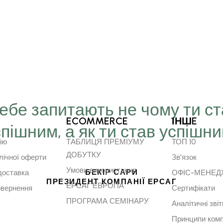
Тебе запитають не чому ти с
ECOMMERCE
ІНШE
спішним, а як ти став успішн
ію
ТАБЛИЦЯ ПРЕМІУМУ
ТОП 10
ДОБУТКУ
лічної оферти
Зв'язок
Умови використання
БЕКІР САРИ
доставка
ОФІС-МЕНЕ
ПРЕЗИДЕНТ КОМПАНІЇ ЕРСАГ
ЕРСАГ ЕВРОПА
овернення
Сертифікати
ПРОГРАМА СЕМІНАРУ
Аналітичні звіт
Принципи комп