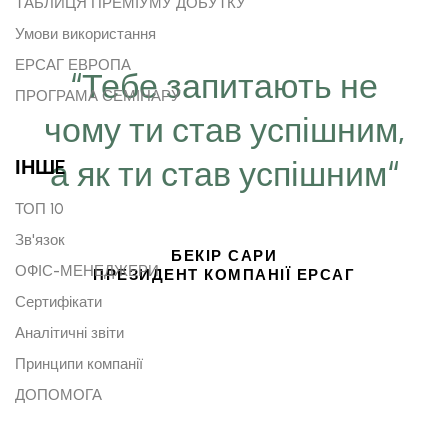
ТАБЛИЦЯ ПРЕМІУМУ ДОБУТКУ
Умови використання
ЕРСАГ ЕВРОПА
“Тебе запитають не
ПРОГРАМА СЕМІНАРУ
чому ти став успішним,
а як ти став успішним“
ІНШE
ТОП 10
Зв'язок
БЕКІР САРИ
ОФІС-МЕНЕДЖЕРИ
ПРЕЗИДЕНТ КОМПАНІЇ ЕРСАГ
Сертифікати
Аналітичні звіти
Принципи компанії
ДОПОМОГА