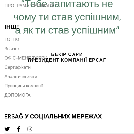
“Тебе запитають не
ПРОГРАМА СЕМІНАРУ
чому ти став успішним,
ІНШE
а як ти став успішним“
ТОП 10
Зв'язок
БЕКІР САРИ
ОФІС-МЕНЕДЖЕРИ
ПРЕЗИДЕНТ КОМПАНІЇ ЕРСАГ
Сертифікати
Аналітичні звіти
Принципи компанії
ДОПОМОГА
ERSAĞ У СОЦІАЛЬНИХ МЕРЕЖАХ