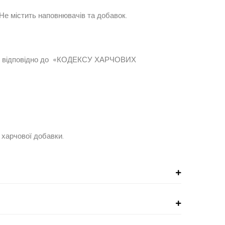
добавки. Не містить наповнювачів та добавок.
но відповідно до «КОДЕКСУ ХАРЧОВИХ
ТУРЕЧЧИНИ.
цтво 000291-14.01.2016
 харчової добавки.