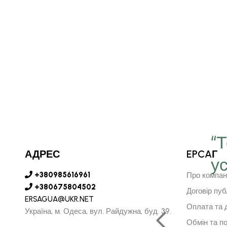
“
АДРЕС
EPCAГ
у
є серце в далечину та
+380985616961
Про компан
рушить за ним"
+380675804502
Договір пуб
ERSAGUA@UKR.NET
Оплата та 
Україна, м. Одеса, вул. Райдужна, буд. 39.
Обмін та п