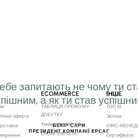
Тебе запитають не чому ти с
ECOMMERCE
ІНШE
спішним, а як ти став успішн
ію
ТАБЛИЦЯ ПРЕМІУМУ
ТОП 10
ДОБУТКУ
лічної оферти
Зв'язок
Умови використання
БЕКІР САРИ
доставка
ОФІС-МЕНЕ
ПРЕЗИДЕНТ КОМПАНІЇ ЕРСАГ
ЕРСАГ ЕВРОПА
овернення
Сертифікати