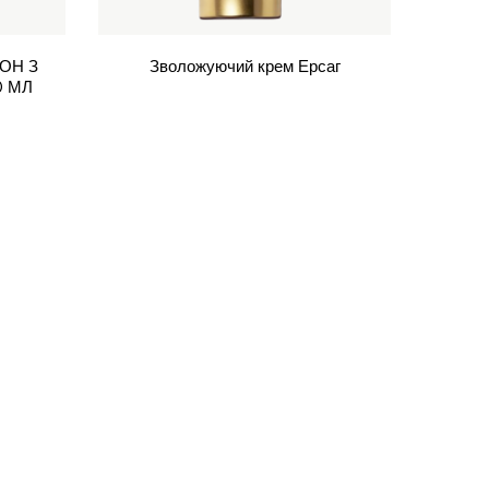
ОН З
Зволожуючий крем Ерсаг
К
0 МЛ