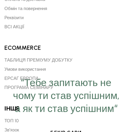
Обмін та повернення
Реквізити
ВСІ АКЦІЇ
ECOMMERCE
ТАБЛИЦЯ ПРЕМІУМУ ДОБУТКУ
Умови використання
ЕРСАГ ЕВРОПА
“Тебе запитають не
ПРОГРАМА СЕМІНАРУ
чому ти став успішним,
а як ти став успішним“
ІНШE
ТОП 10
Зв'язок