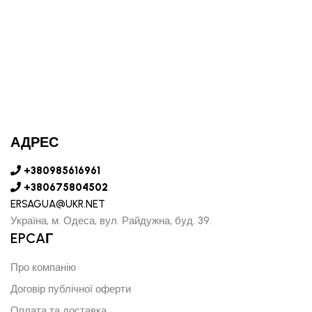
АДРЕС
+380985616961
+380675804502
ERSAGUA@UKR.NET
Україна, м. Одеса, вул. Райдужна, буд. 39.
EPCAГ
Про компанію
Договір публічної оферти
Оплата та доставка