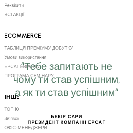
Реквізити
ВСІ АКЦІЇ
ECOMMERCE
ТАБЛИЦЯ ПРЕМІУМУ ДОБУТКУ
Умови використання
“Тебе запитають не
ЕРСАГ ЕВРОПА
ПРОГРАМА СЕМІНАРУ
чому ти став успішним,
а як ти став успішним“
ІНШE
ТОП 10
БЕКІР САРИ
Зв'язок
ПРЕЗИДЕНТ КОМПАНІЇ ЕРСАГ
ОФІС-МЕНЕДЖЕРИ