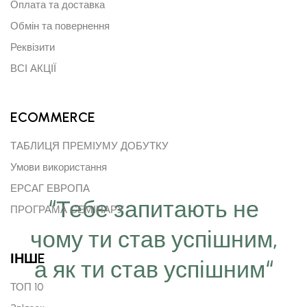
Оплата та доставка
Обмін та повернення
Реквізити
ВСІ АКЦІЇ
ECOMMERCE
ТАБЛИЦЯ ПРЕМІУМУ ДОБУТКУ
Умови використання
ЕРСАГ ЕВРОПА
“Тебе запитають не
ПРОГРАМА СЕМІНАРУ
чому ти став успішним,
ІНШE
а як ти став успішним“
ТОП 10