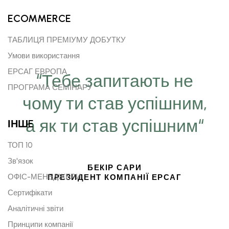
ECOMMERCE
ТАБЛИЦЯ ПРЕМІУМУ ДОБУТКУ
Умови використання
ЕРСАГ ЕВРОПА
“Тебе запитають не
ПРОГРАМА СЕМІНАРУ
чому ти став успішним,
а як ти став успішним“
ІНШE
ТОП 10
Зв'язок
БЕКІР САРИ
ОФІС-МЕНЕДЖЕРИ
ПРЕЗИДЕНТ КОМПАНІЇ ЕРСАГ
Сертифікати
Аналітичні звіти
Принципи компанії